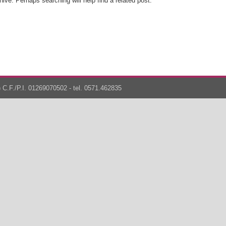
ive. Perhaps searching will help find a related post.
 C.F./P.I. 01269070502 - tel. 0571.462835