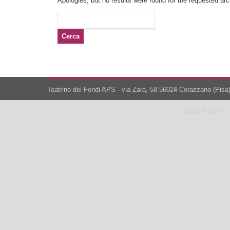
Apologies, but no results were found for the requested arch
Ricerca
per:
Teatrino dei Fondi APS - via Zara, 58 56024 Corazzano (Pisa)
Cookie Policy