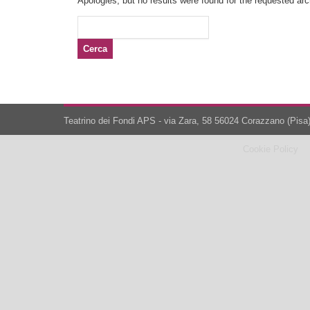
Apologies, but no results were found for the requested arch
Ricerca
per:
Teatrino dei Fondi APS - via Zara, 58 56024 Corazzano (Pisa)
Cookie Policy