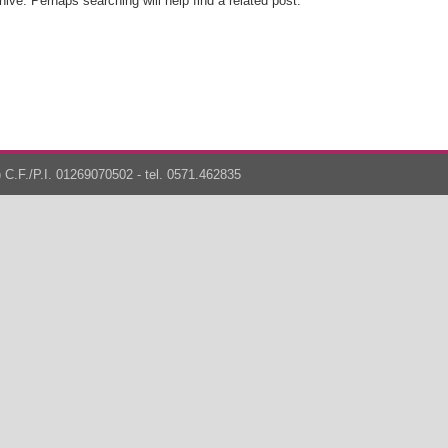
ive. Perhaps searching will help find a related post.
 C.F./P.I. 01269070502 - tel. 0571.462835