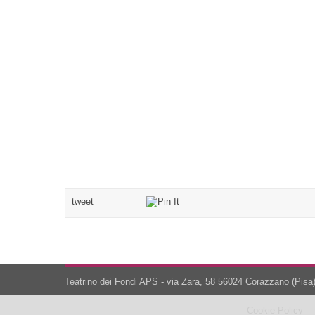
tweet
Teatrino dei Fondi APS - via Zara, 58 56024 Corazzano (Pisa)
Cookie Policy