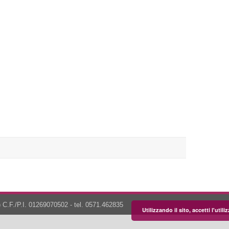
 C.F./P.I. 01269070502 - tel. 0571.462835
Utilizzando il sito, accetti l'uti