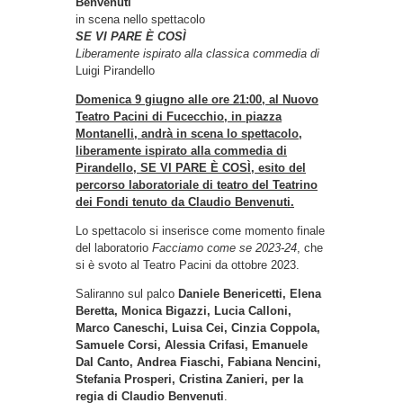
Benvenuti
in scena nello spettacolo
SE VI PARE È COSÌ
Liberamente ispirato alla classica commedia di
Luigi Pirandello
Domenica 9 giugno alle ore 21:00, al Nuovo
Teatro Pacini di Fucecchio, in piazza
Montanelli,
andrà in scena lo spettacolo,
liberamente ispirato alla commedia di
Pirandello, SE VI PARE È COSÌ, esito del
percorso laboratoriale di teatro del Teatrino
dei Fondi tenuto da Claudio Benvenuti.
Lo spettacolo si inserisce come momento finale
del laboratorio
Facciamo come se 2023-24
, che
si è svoto al Teatro Pacini da ottobre 2023.
Saliranno sul palco
Daniele Benericetti, Elena
Beretta, Monica Bigazzi, Lucia Calloni,
Marco Caneschi, Luisa Cei, Cinzia Coppola,
Samuele Corsi, Alessia Crifasi, Emanuele
Dal Canto, Andrea Fiaschi, Fabiana Nencini,
Stefania Prosperi, Cristina Zanieri, per la
regia di Claudio Benvenuti
.