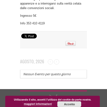
apparenze e a interrogarsi sulla verità celata
dalle convenzioni sociali.
Ingresso 5€
Info 353 410 4119
AGOSTO, 2026
Nessun Evento per questo giorno
Utilizzando il sito, accetti l'utilizzo dei cookie da parte nostra.
Teatrino dei Fondi APS - via Zara, 58 56024 Corazzano
maggiori informazioni
Accetto