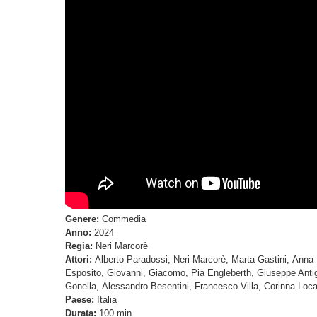
Genere:
Commedia
Anno:
2024
Regia:
Neri Marcorè
Attori:
Alberto Paradossi, Neri Marcorè, Marta Gastini, Anna 
Esposito, Giovanni, Giacomo, Pia Engleberth, Giuseppe Antigna
Gonella, Alessandro Besentini, Francesco Villa, Corinna Loca
Paese:
Italia
Durata:
100 min