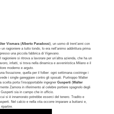
lter Vismara
(
Alberto Paradossi
), un uomo di trent’anni con
un ragioniere a tutto tondo, lo era nell’animo addirittura prima
e presso una piccola fabbrica di Vigevano.
 ragioniere si ritrova a lavorare per un’altra azienda, che ha un
voro, infatti, si trova nella dinamica e avveniristica Milano e il
itore moderno e arguto.
na fissazione, quella per il folber: ogni settimana costringe i
 vede i single gareggiare contro gli sposati. Purtroppo Walter
a scelta porta l’insopportabile ingegner
Gusperti
(
Walter
mente Zamora in riferimento al celebre portiere spagnolo degli
i Gusperti sia in campo che in ufficio.
 cui si è innamorato potrebbe esserci del tenero. Tradito e
perti. Nel calcio e nella vita occorre imparare a buttarsi e,
ripartire.