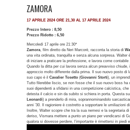
ZAMORA
17 APRILE 2024 ORE 21,30 AL 17 APRILE 2024
Prezzo Intero : 8,50
Prezzo Ridotto : 6,50
Mercoledì 17 aprile ore 21:30*
Zamora
, film diretto da Neri Marcorè, racconta la storia di
Wa
una vita ordinata, tranquilla e senza alcuna sorpresa. Walter è 
di iniziare a praticare la professione, e lavora come contabil
Quando la ditta per cui lavora senza alcun preavviso chiude, il
approccio molto differente dalla prima. Il suo nuovo posto di la
suo capo è il
Cavalier Tosetto
(
Giovanni Storti
), un imprend
Tutto filerebbe liscio, se non fosse che il suo nuovo boss ha u
suoi dipendenti a sfidarsi in una competizione calcistica, che
detesta il calcio e sin da subito si schiera in porta. Questa su
Leonardi
) a prenderlo di mira, soprannominandolo sarcastica
anni ’30. Il ragioniere è costretto a sopportare le umiliazioni d
Inoltre, Walter scopre che tra la sua nemesi e la segretaria di
deriso, Vismara mettere a punto un piano per vendicarsi di Gus
qualora si dovesse perdere, l’importante è rimettersi in piedi e 