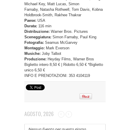
Michael Key, Matt Lucas, Simon
Farnaby, Natasha Rothwell, Tom Davis, Kobna
Holdbrook-Smith, Rakhee Thakrar
Paese:
USA
Durata:
116 min
Distribuzione:
Warner Bros. Pictures
Sceneggiatura:
Simon Farnaby, Paul King
Fotografia:
Seamus McGarvey
Montaggio:
Mark Everson
Musiche:
Joby Talbot
Produzione:
Heyday Films, Warner Bros
Biglietto intero 8,50 € | Ridotto 6,50 € *Biglietto
unico 6,50 €
INFO E PRENOTAZIONI: 353 4104119
AGOSTO, 2026
Nessun Evento per questo giorno