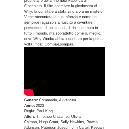
proprietario della rinomata Fabbrica di
Cioccolato. Il film ripercorre la giovinezza di
Willy, la cui vita era stata sino a ora un mistero.
Viene raccontata la sua infanzia e come un
semplice ragazzo sia riuscito a diventare il
possessore di un’azienda di dolciumi nota in
tutto il mondo, ma soprattutto come o, meglio,
dove Willy Wonka abbia incontrato per la prima
volta i fidati Oompa-Loompas.
Genere:
Commedia, Avventura
Anno:
2023
Regia:
Paul King
Attori:
Timothée Chalamet, Olivia
Colman, Hugh Grant, Sally Hawkins, Rowan
Atkinson, Paterson Joseph, Jim Carter, Keegan