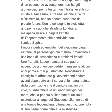
di un eccentrico avventuriero, non ha grilli
archeologici per la testa, non filtra gli eventi con
intuito e sarcasmo, e tra una lezione e l’altra
all’università, non sa ancora cosa fare del
proprio futuro. Con le consegne in bicicletta, in
giro per le caotiche strade di Londra, a
malapena riesce a pagare l’affitto
dell’appartamento che condivide con
l’amica Sophie.
I modi incerti ed empatici della giovane Lara,
estranei al personaggio più maturo, rimandano a
una base di inesperienza e problemi irrisolti.
Uno fra tutti: la scomparsa di suo padre,
eccentrico archeologo partito in missione alcuni
anni prima e mai più ritornato. Nonostante il
consiglio di affrontare gli avvenimenti andare
avanti dopo sette anni senza di lui, Lara, spinta
dalla convinzione che il genitore sia ancora
vivo, si imbarcherà in un lungo viaggio per
mare, che la porterà sulle coste di un’isola
misteriosa al largo del Giappone alla ricerca di
una tomba leggendaria, ultima destinazione nota
di suo padre prima dela sua misteriosa