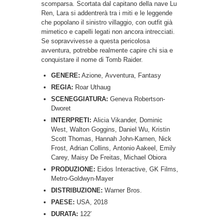
scomparsa. Scortata dal capitano della nave Lu
Ren, Lara si addentrerà tra i miti e le leggende
che popolano il sinistro villaggio, con outfit già
mimetico e capelli legati non ancora intrecciati.
Se sopravvivesse a questa pericolosa
avventura, potrebbe realmente capire chi sia e
conquistare il nome di Tomb Raider.
GENERE:
Azione, Avventura, Fantasy
REGIA:
Roar Uthaug
SCENEGGIATURA:
Geneva Robertson-
Dworet
INTERPRETI:
Alicia Vikander, Dominic
West, Walton Goggins, Daniel Wu, Kristin
Scott Thomas, Hannah John-Kamen, Nick
Frost, Adrian Collins, Antonio Aakeel, Emily
Carey, Maisy De Freitas, Michael Obiora
PRODUZIONE:
Eidos Interactive, GK Films,
Metro-Goldwyn-Mayer
DISTRIBUZIONE:
Warner Bros.
PAESE:
USA, 2018
DURATA:
122′