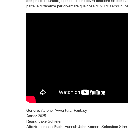
sempre più sfumato, ognuno di loro dovrà decidere se combatt
parte le differenze per diventare qualcosa di più di semplici pe
Genere:
Azione, Avventura, Fantasy
Anno:
2025
Regia:
Jake Schreier
Attori:
Florence Pugh, Hannah John-Kamen, Sebastian Stan, D