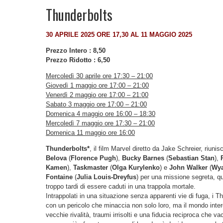
Thunderbolts
30 APRILE 2025 ORE 17,30 AL 11 MAGGIO 2025
Prezzo Intero : 8,50
Prezzo Ridotto : 6,50
Mercoledì 30 aprile ore 17:30 – 21:00
Giovedì 1 maggio ore 17:00 – 21:00
Venerdì 2 maggio ore 17:00 – 21:00
Sabato 3 maggio ore 17:00 – 21:00
Domenica 4 maggio ore 16:00 – 18:30
Mercoledì 7 maggio ore 17:30 – 21:00
Domenica 11 maggio ore 16:00
Thunderbolts*
, il film Marvel diretto da Jake Schreier, riun
Belova
(
Florence Pugh
),
Bucky Barnes
(
Sebastian Stan
),
Kamen
),
Taskmaster
(
Olga Kurylenko
) e
John Walker
(
Wya
Fontaine
(
Julia Louis-Dreyfus
) per una missione segreta, q
troppo tardi di essere caduti in una trappola mortale.
Intrappolati in una situazione senza apparenti vie di fuga, i Th
con un pericolo che minaccia non solo loro, ma il mondo intero
vecchie rivalità, traumi irrisolti e una fiducia reciproca che va