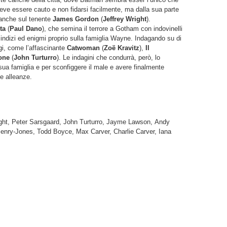
eve essere cauto e non fidarsi facilmente, ma dalla sua parte
 anche sul tenente
James Gordon
(
Jeffrey Wright
).
ta
(
Paul Dano
), che semina il terrore a Gotham con indovinelli
 indizi ed enigmi proprio sulla famiglia Wayne. Indagando su di
gi, come l’affascinante
Catwoman
(
Zoë Kravitz
),
Il
one
(
John Turturro
). Le indagini che condurrà, però, lo
ua famiglia e per sconfiggere il male e avere finalmente
e alleanze.
ight, Peter Sarsgaard, John Turturro, Jayme Lawson, Andy
Penry-Jones, Todd Boyce, Max Carver, Charlie Carver, Iana