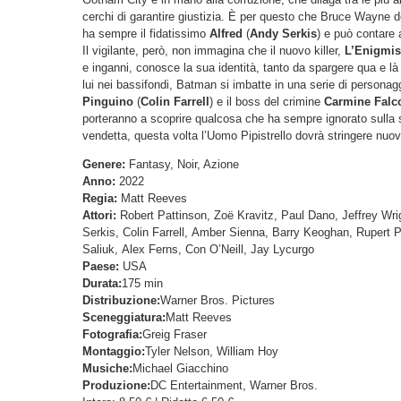
cerchi di garantire giustizia. È per questo che Bruce Wayne d
ha sempre il fidatissimo
Alfred
(
Andy Serkis
) e può contare
Il vigilante, però, non immagina che il nuovo killer,
L’Enigmis
e inganni, conosce la sua identità, tanto da spargere qua e là
lui nei bassifondi, Batman si imbatte in una serie di personag
Pinguino
(
Colin Farrell
) e il boss del crimine
Carmine Falc
porteranno a scoprire qualcosa che ha sempre ignorato sulla s
vendetta, questa volta l’Uomo Pipistrello dovrà stringere nuov
Genere:
Fantasy, Noir, Azione
Anno:
2022
Regia:
Matt Reeves
Attori:
Robert Pattinson, Zoë Kravitz, Paul Dano, Jeffrey Wr
Serkis, Colin Farrell, Amber Sienna, Barry Keoghan, Rupert 
Saliuk, Alex Ferns, Con O’Neill, Jay Lycurgo
Paese:
USA
Durata:
175 min
Distribuzione:
Warner Bros. Pictures
Sceneggiatura:
Matt Reeves
Fotografia:
Greig Fraser
Montaggio:
Tyler Nelson, William Hoy
Musiche:
Michael Giacchino
Produzione:
DC Entertainment, Warner Bros.