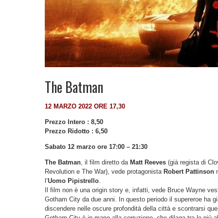
The Batman
12 MARZO 2022 ORE 17,30
Prezzo Intero : 8,50
Prezzo Ridotto : 6,50
Sabato 12 marzo ore 17:00 – 21:30
The Batman
, il film diretto da
Matt Reeves
(già regista di Cl
Revolution e The War), vede protagonista
Robert Pattinson
n
l’
Uomo Pipistrello
.
Il film non è una origin story e, infatti, vede Bruce Wayne vest
Gotham City da due anni. In questo periodo il supereroe ha già 
discendere nelle oscure profondità della città e scontrarsi qu
Gotham City è in mano alla corruzione, che dilaga tra le più 