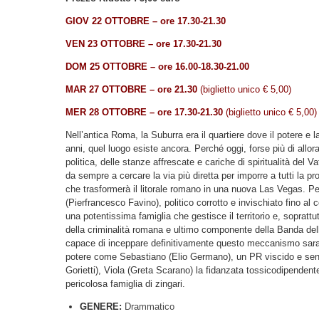
GIOV 22 OTTOBRE – ore 17.30-21.30
VEN 23 OTTOBRE – ore 17.30-21.30
DOM 25
OTTOBRE
– ore 16.00-18.30-21.00
MAR 27
OTTOBRE
– ore 21.30
(biglietto unico € 5,00)
MER 28
OTTOBRE
– ore 17.30-21.30
(biglietto unico € 5,00)
Nell’antica Roma, la Suburra era il quartiere dove il potere e 
anni, quel luogo esiste ancora. Perché oggi, forse più di allora
politica, delle stanze affrescate e cariche di spiritualità del V
da sempre a cercare la via più diretta per imporre a tutti la pro
che trasformerà il litorale romano in una nuova Las Vegas. Per 
(Pierfrancesco Favino), politico corrotto e invischiato fino al
una potentissima famiglia che gestisce il territorio e, sopratt
della criminalità romana e ultimo componente della Banda del
capace di inceppare definitivamente questo meccanismo sarann
potere come Sebastiano (Elio Germano), un PR viscido e senza
Gorietti), Viola (Greta Scarano) la fidanzata tossicodipenden
pericolosa famiglia di zingari.
GENERE:
Drammatico