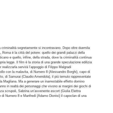
la criminalità segretamente si incontravano. Dopo oltre duemila
, Roma è la città del potere: quello dei grandi palazzi della
aticano e quello, infine, della strada, dove la criminalità continua
pria legge. Il film è la storia di una grande speculazione edilizia
realizzarla servirà l’appoggio di Filippo Malgradi
 collo con la malavita, di Numero 8 (Alessandro Borghi), capo di
utto, di Samurai (Claudio Amendola), il più temuto rappresentate
la Magliana. Ma a generare un inarrestabile effetto domino
o in realtà dei personaggi che vivono ai margini dei giochi di
 scrupoli, Sabrina un’avvenente escort (Giulia Elettra
te di Numero 8 e Manfredi (Adamo Dionisi) il capoclan di una