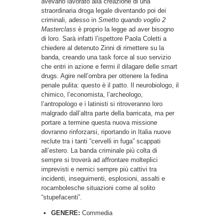
avevano lavorato alla creazione di una
straordinaria droga legale diventando poi dei
criminali, adesso in
Smetto quando voglio 2
Masterclass
è proprio la legge ad aver bisogno
di loro. Sarà infatti l’ispettore Paola Coletti a
chiedere al detenuto Zinni di rimettere su la
banda, creando una task force al suo servizio
che entri in azione e fermi il dilagare delle smart
drugs. Agire nell’ombra per ottenere la fedina
penale pulita: questo è il patto. Il neurobiologo, il
chimico, l’economista, l’archeologo,
l’antropologo e i latinisti si ritroveranno loro
malgrado dall’altra parte della barricata, ma per
portare a termine questa nuova missione
dovranno rinforzarsi, riportando in Italia nuove
reclute tra i tanti “cervelli in fuga” scappati
all’estero. La banda criminale più colta di
sempre si troverà ad affrontare molteplici
imprevisti e nemici sempre più cattivi tra
incidenti, inseguimenti, esplosioni, assalti e
rocambolesche situazioni come al solito
“stupefacenti”.
GENERE:
Commedia