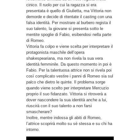
cinico. Il ruolo per cui la ragazza si era
presentata è quello di Giulietta, ma Vittoria non
demorde e decide di ritentate il casting con una
falsa identità. Per mostrare al burbero regista il
suo talento, la giovane si presenta sotto le
mentite spoglie di Fabio, esibendosi nella parte
di Romeo.
Vittoria fa colpo e viene scelta per interpretare il
protagonista maschile dell’opera
shakespeariana, ma non rivela la sua vera
identità femminile. Da questo momento in poi è
Fabio. Per la talentuosa attrice non si rivela poi
così complicato vestire i panni di Romeo sia sul
palco che dietro le quinte. Il problema sorge
quando viene scelto per interpretare Mercuzio
proprio il suo fidanzato. Vittoria si ritroverà a
dover nascondere la sua identità anche a lui,
riuscirà con il suo talento a non farsi
smascherare?
Inoltre, mentre indossa gli abiti di Romeo,
l’attrice scoprirà molto su sé stessa e su chi ha
intorno.