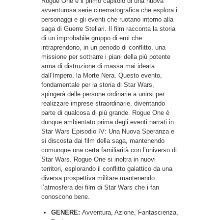
Rogue One è il primo capitolo di una nuova
avventurosa serie cinematografica che esplora i
personaggi e gli eventi che ruotano intorno alla
saga di Guerre Stellari. Il film racconta la storia
di un improbabile gruppo di eroi che
intraprendono, in un periodo di conflitto, una
missione per sottrarre i piani della più potente
arma di distruzione di massa mai ideata
dall’Impero, la Morte Nera. Questo evento,
fondamentale per la storia di Star Wars,
spingerà delle persone ordinarie a unirsi per
realizzare imprese straordinarie, diventando
parte di qualcosa di più grande. Rogue One è
dunque ambientato prima degli eventi narrati in
Star Wars Episodio IV: Una Nuova Speranza e
si discosta dai film della saga, mantenendo
comunque una certa familiarità con l’universo di
Star Wars. Rogue One si inoltra in nuovi
territori, esplorando il conflitto galattico da una
diversa prospettiva militare mantenendo
l’atmosfera dei film di Star Wars che i fan
conoscono bene.
GENERE:
Avventura, Azione, Fantascienza,