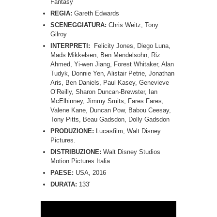
Fantasy
REGIA:
Gareth Edwards
SCENEGGIATURA:
Chris Weitz, Tony
Gilroy
INTERPRETI:
Felicity Jones, Diego Luna,
Mads Mikkelsen, Ben Mendelsohn, Riz
Ahmed, Yi-wen Jiang, Forest Whitaker, Alan
Tudyk, Donnie Yen, Alistair Petrie, Jonathan
Aris, Ben Daniels, Paul Kasey, Genevieve
O’Reilly, Sharon Duncan-Brewster, Ian
McElhinney, Jimmy Smits, Fares Fares,
Valene Kane, Duncan Pow, Babou Ceesay,
Tony Pitts, Beau Gadsdon, Dolly Gadsdon
PRODUZIONE:
Lucasfilm, Walt Disney
Pictures.
DISTRIBUZIONE:
Walt Disney Studios
Motion Pictures Italia.
PAESE:
USA, 2016
DURATA:
133′