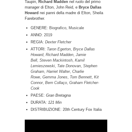
Taupin,
Richard Madden
nel ruolo del primo
manager di Elton, John Reid, e
Bryce Dallas
Howard
nei panni della madre di Elton, Sheila
Farebrother.
GENERE:
Biografico
,
Musicale
ANNO:
2019
REGIA:
Dexter Fletcher
ATTORI:
Taron Egerton
,
Bryce Dallas
Howard
,
Richard Madden
,
Jamie
Bell
,
Steven Mackintosh
,
Kamil
Lemieszewski
,
Tate Donovan
,
Stephen
Graham
,
Harriet Walter
,
Charlie
Rowe
,
Gemma Jones
,
Tom Bennett
,
Kit
Connor
,
Bern Collaço
,
Graham Fletcher-
Cook
PAESE:
Gran Bretagna
DURATA:
121 Min
DISTRIBUZIONE: 20th Century Fox Italia