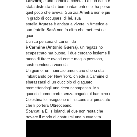
Lanzaro
) è una bambina povera. La sua casa è
stata distrutta dai bombardamenti e lei ha perso
quel poco che aveva. Sua zia
Amelia
non è più
in grado di occuparsi di lei, sua
sorella
Agnese
è andata a vivere in America e
suo fratello
Sasà
non fa altro che mettersi nei
guai.
L’unica persona di cui si fida
è
Carmine
(
Antonio Guerra
), un ragazzino
scapestrato ma buono. I due cercano insieme il
modo di tirare avanti come meglio possono,
sostenendosi a vicenda.
Un giorno, un marinaio americano che si sta
imbarcando per New York, chiede a Carmine di
sbarazzarsi di un cucciolo di giaguaro
promettendogli una ricca ricompensa. Ma
quando l’uomo parte senza pagarlo, il bambino e
Celestina lo inseguono e finiscono sul piroscafo
che li porterà Oltreoceano.
Sbarcati a Ellis Island, ai due non resta che
trovare il modo di costruirsi una nuova vita…