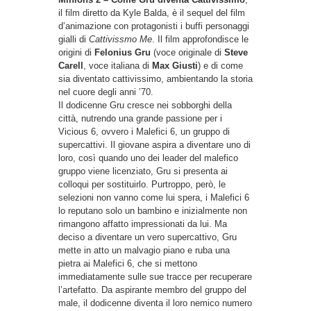
il film diretto da Kyle Balda, è il sequel del film
d’animazione con protagonisti i buffi personaggi
gialli di
Cattivissmo Me
. Il film approfondisce le
origini di
Felonius Gru
(voce originale di
Steve
Carell
, voce italiana di
Max Giusti
) e di come
sia diventato cattivissimo, ambientando la storia
nel cuore degli anni ’70.
Il dodicenne Gru cresce nei sobborghi della
città, nutrendo una grande passione per i
Vicious 6, ovvero i Malefici 6, un gruppo di
supercattivi. Il giovane aspira a diventare uno di
loro, così quando uno dei leader del malefico
gruppo viene licenziato, Gru si presenta ai
colloqui per sostituirlo. Purtroppo, però, le
selezioni non vanno come lui spera, i Malefici 6
lo reputano solo un bambino e inizialmente non
rimangono affatto impressionati da lui. Ma
deciso a diventare un vero supercattivo, Gru
mette in atto un malvagio piano e ruba una
pietra ai Malefici 6, che si mettono
immediatamente sulle sue tracce per recuperare
l’artefatto. Da aspirante membro del gruppo del
male, il dodicenne diventa il loro nemico numero