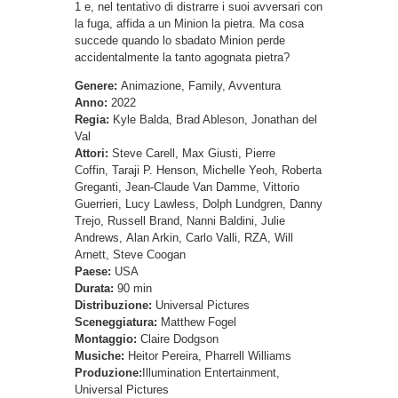
1 e, nel tentativo di distrarre i suoi avversari con
la fuga, affida a un Minion la pietra. Ma cosa
succede quando lo sbadato Minion perde
accidentalmente la tanto agognata pietra?
Genere:
Animazione, Family, Avventura
Anno:
2022
Regia:
Kyle Balda, Brad Ableson, Jonathan del
Val
Attori:
Steve Carell, Max Giusti, Pierre
Coffin, Taraji P. Henson, Michelle Yeoh, Roberta
Greganti, Jean-Claude Van Damme, Vittorio
Guerrieri, Lucy Lawless, Dolph Lundgren, Danny
Trejo, Russell Brand, Nanni Baldini, Julie
Andrews, Alan Arkin, Carlo Valli, RZA, Will
Arnett, Steve Coogan
Paese:
USA
Durata:
90 min
Distribuzione:
Universal Pictures
Sceneggiatura:
Matthew Fogel
Montaggio:
Claire Dodgson
Musiche:
Heitor Pereira, Pharrell Williams
Produzione:
Illumination Entertainment,
Universal Pictures