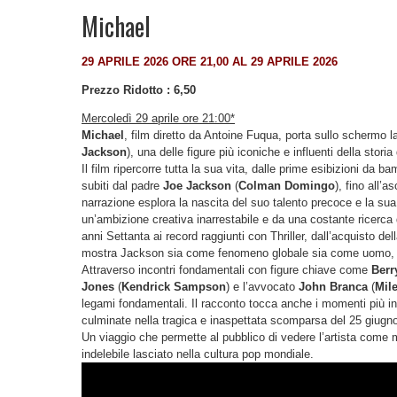
Michael
29 APRILE 2026 ORE 21,00 AL 29 APRILE 2026
Prezzo Ridotto : 6,50
Mercoledì 29 aprile ore 21:00*
Michael
, film diretto da Antoine Fuqua, porta sullo schermo la 
Jackson
), una delle figure più iconiche e influenti della stor
Il film ripercorre tutta la sua vita, dalle prime esibizioni da 
subiti dal padre
Joe Jackson
(
Colman Domingo
), fino all
narrazione esplora la nascita del suo talento precoce e la sua
un’ambizione creativa inarrestabile e da una costante ricerca d
anni Settanta ai record raggiunti con Thriller, dall’acquisto del
mostra Jackson sia come fenomeno globale sia come uomo, get
Attraverso incontri fondamentali con figure chiave come
Berr
Jones
(
Kendrick Sampson
) e l’avvocato
John Branca
(
Mile
legami fondamentali. Il racconto tocca anche i momenti più intim
culminate nella tragica e inaspettata scomparsa del 25 giugn
Un viaggio che permette al pubblico di vedere l’artista come ma
indelebile lasciato nella cultura pop mondiale.