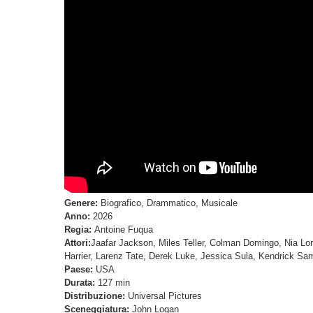
Genere:
Biografico, Drammatico, Musicale
Anno:
2026
Regia:
Antoine Fuqua
Attori:
Jaafar Jackson, Miles Teller, Colman Domingo, Nia Lon
Harrier, Larenz Tate, Derek Luke, Jessica Sula, Kendrick S
Paese:
USA
Durata:
127 min
Distribuzione:
Universal Pictures
Sceneggiatura:
John Logan