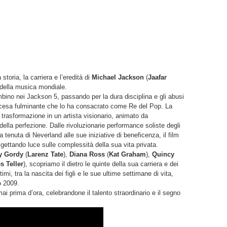
storia, la carriera e l’eredità di
Michael Jackson
(
Jaafar
ia della musica mondiale.
bambino nei Jackson 5, passando per la dura disciplina e gli abusi
’ascesa fulminante che lo ha consacrato come Re del Pop. La
 trasformazione in un artista visionario, animato da
ella perfezione. Dalle rivoluzionarie performance soliste degli
la tenuta di Neverland alle sue iniziative di beneficenza, il film
tando luce sulle complessità della sua vita privata.
y Gordy
(
Larenz Tate
),
Diana Ross
(
Kat Graham
),
Quincy
s Teller
), scopriamo il dietro le quinte della sua carriera e dei
i, tra la nascita dei figli e le sue ultime settimane di vita,
o 2009.
i prima d’ora, celebrandone il talento straordinario e il segno