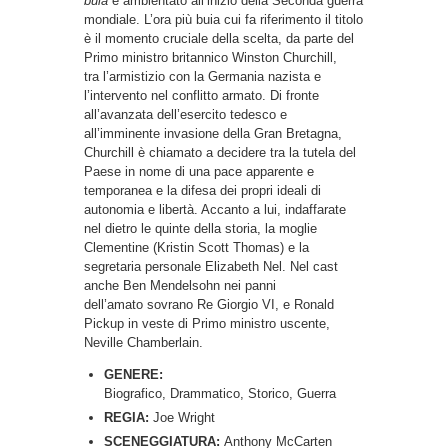
buia
è ambientato all’inizio della Seconda guerra
mondiale. L’ora più buia cui fa riferimento il titolo
è il momento cruciale della scelta, da parte del
Primo ministro britannico Winston Churchill,
tra l’armistizio con la Germania nazista e
l’intervento nel conflitto armato. Di fronte
all’avanzata dell’esercito tedesco e
all’imminente invasione della Gran Bretagna,
Churchill è chiamato a decidere tra la tutela del
Paese in nome di una pace apparente e
temporanea e la difesa dei propri ideali di
autonomia e libertà. Accanto a lui, indaffarate
nel dietro le quinte della storia, la moglie
Clementine (Kristin Scott Thomas) e la
segretaria personale Elizabeth Nel. Nel cast
anche Ben Mendelsohn nei panni
dell’amato sovrano Re Giorgio VI, e Ronald
Pickup in veste di Primo ministro uscente,
Neville Chamberlain.
GENERE:
Biografico, Drammatico, Storico, Guerra
REGIA:
Joe Wright
SCENEGGIATURA:
Anthony McCarten