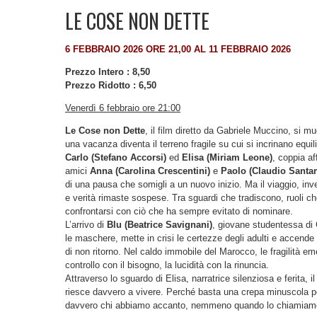
LE COSE NON DETTE
6 FEBBRAIO 2026 ORE 21,00 AL 11 FEBBRAIO 2026
Prezzo Intero : 8,50
Prezzo Ridotto : 6,50
Venerdì 6 febbraio ore 21:00
Le Cose non Dette
, il film diretto da Gabriele Muccino, si 
una vacanza diventa il terreno fragile su cui si incrinano equil
Carlo (Stefano Accorsi)
ed
Elisa (Miriam Leone)
, coppia a
amici
Anna (Carolina Crescentini)
e
Paolo (Claudio Santa
di una pausa che somigli a un nuovo inizio. Ma il viaggio, invec
e verità rimaste sospese. Tra sguardi che tradiscono, ruoli che
confrontarsi con ciò che ha sempre evitato di nominare.
L’arrivo di
Blu (Beatrice Savignani)
, giovane studentessa di 
le maschere, mette in crisi le certezze degli adulti e accende 
di non ritorno. Nel caldo immobile del Marocco, le fragilità e
controllo con il bisogno, la lucidità con la rinuncia.
Attraverso lo sguardo di Elisa, narratrice silenziosa e ferita, i
riesce davvero a vivere. Perché basta una crepa minuscola pe
davvero chi abbiamo accanto, nemmeno quando lo chiamiam