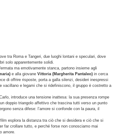
muove tra Roma e Tangeri, due luoghi lontani e speculari, dove
ibri solo apparentemente solidi.
ffermata ma emotivamente stanca, partono insieme agli
maria)
e alla giovane
Vittoria (Margherita Pantaleo)
in cerca
e di offrire risposte, porta a galla silenzi, desideri inespressi
 vacillano e legami che si ridefiniscono, il gruppo è costretto a
Carlo, introduce una tensione inattesa: la sua presenza rompe
un doppio triangolo affettivo che trascina tutti verso un punto
mergono senza difese: l’amore si confonde con la paura, il
l film esplora la distanza tra ciò che si desidera e ciò che si
r far crollare tutto, e perché forse non conosciamo mai
o amore.