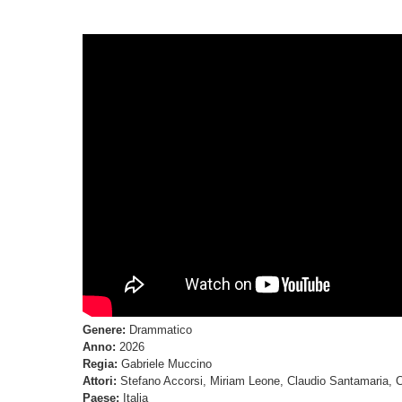
Genere:
Drammatico
Anno:
2026
Regia:
Gabriele Muccino
Attori:
Stefano Accorsi, Miriam Leone, Claudio Santamaria, C
Paese:
Italia