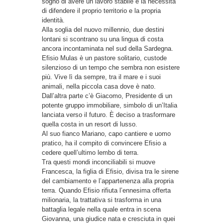
sogno di avere un lavoro stabile e la necessità
di difendere il proprio territorio e la propria
identità.
Alla soglia del nuovo millennio, due destini
lontani si scontrano su una lingua di costa
ancora incontaminata nel sud della Sardegna.
Efisio Mulas è un pastore solitario, custode
silenzioso di un tempo che sembra non esistere
più. Vive lì da sempre, tra il mare e i suoi
animali, nella piccola casa dove è nato.
Dall’altra parte c’è Giacomo, Presidente di un
potente gruppo immobiliare, simbolo di un’Italia
lanciata verso il futuro. È deciso a trasformare
quella costa in un resort di lusso.
Al suo fianco Mariano, capo cantiere e uomo
pratico, ha il compito di convincere Efisio a
cedere quell’ultimo lembo di terra.
Tra questi mondi inconciliabili si muove
Francesca, la figlia di Efisio, divisa tra le sirene
del cambiamento e l’appartenenza alla propria
terra. Quando Efisio rifiuta l’ennesima offerta
milionaria, la trattativa si trasforma in una
battaglia legale nella quale entra in scena
Giovanna, una giudice nata e cresciuta in quei