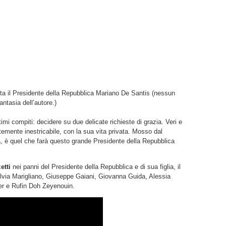
ista il Presidente della Repubblica Mariano De Santis (nessun
antasia dell’autore.)
imi compiti: decidere su due delicate richieste di grazia. Veri e
temente inestricabile, con la sua vita privata. Mosso dal
à, è quel che farà questo grande Presidente della Repubblica
etti
nei panni del Presidente della Repubblica e di sua figlia, il
ilvia Marigliano, Giuseppe Gaiani, Giovanna Guida, Alessia
ger e Rufin Doh Zeyenouin.