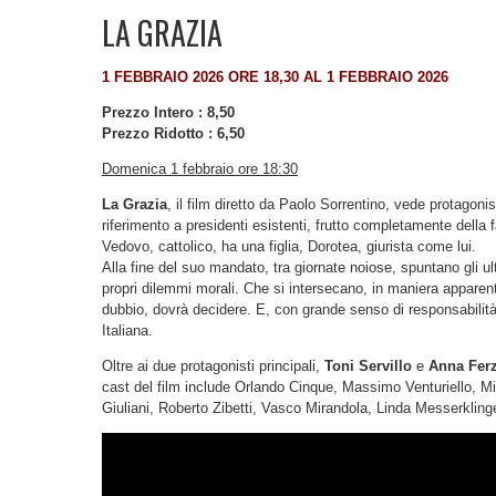
LA GRAZIA
1 FEBBRAIO 2026 ORE 18,30 AL 1 FEBBRAIO 2026
Prezzo Intero : 8,50
Prezzo Ridotto : 6,50
Domenica 1 febbraio ore 18:30
La Grazia
, il film diretto da Paolo Sorrentino, vede protagon
riferimento a presidenti esistenti, frutto completamente della f
Vedovo, cattolico, ha una figlia, Dorotea, giurista come lui.
Alla fine del suo mandato, tra giornate noiose, spuntano gli ult
propri dilemmi morali. Che si intersecano, in maniera apparen
dubbio, dovrà decidere. E, con grande senso di responsabilit
Italiana.
Oltre ai due protagonisti principali,
Toni Servillo
e
Anna Ferz
cast del film include Orlando Cinque, Massimo Venturiello, M
Giuliani, Roberto Zibetti, Vasco Mirandola, Linda Messerklin