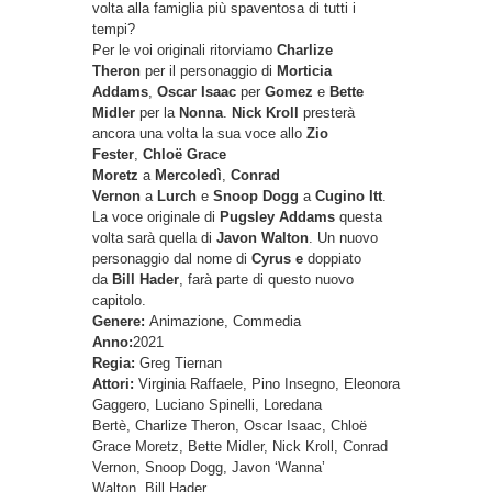
volta alla famiglia più spaventosa di tutti i
tempi?
Per le voi originali ritorviamo
Charlize
Theron
per il personaggio di
Morticia
Addams
,
Oscar Isaac
per
Gomez
e
Bette
Midler
per la
Nonna
.
Nick Kroll
presterà
ancora una volta la sua voce allo
Zio
Fester
,
Chloë Grace
Moretz
a
Mercoledì
,
Conrad
Vernon
a
Lurch
e
Snoop Dogg
a
Cugino Itt
.
La voce originale di
Pugsley Addams
questa
volta sarà quella di
Javon Walton
. Un nuovo
personaggio dal nome di
Cyrus e
doppiato
da
Bill Hader
, farà parte di questo nuovo
capitolo.
Genere:
Animazione, Commedia
Anno:
2021
Regia:
Greg Tiernan
Attori:
Virginia Raffaele, Pino Insegno, Eleonora
Gaggero, Luciano Spinelli, Loredana
Bertè, Charlize Theron, Oscar Isaac, Chloë
Grace Moretz, Bette Midler, Nick Kroll, Conrad
Vernon, Snoop Dogg, Javon ‘Wanna’
Walton, Bill Hader