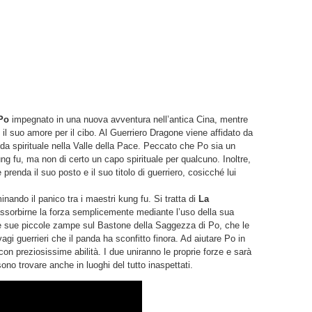
Po
impegnato in una nuova avventura nell’antica Cina, mentre
 il suo amore per il cibo. Al Guerriero Dragone viene affidato da
a spirituale nella Valle della Pace. Peccato che Po sia un
 fu, ma non di certo un capo spirituale per qualcuno. Inoltre,
renda il suo posto e il suo titolo di guerriero, cosicché lui
do il panico tra i maestri kung fu. Si tratta di
La
e assorbirne la forza semplicemente mediante l’uso della sua
e sue piccole zampe sul Bastone della Saggezza di Po, che le
lvagi guerrieri che il panda ha sconfitto finora. Ad aiutare Po in
con preziosissime abilità. I due uniranno le proprie forze e sarà
ono trovare anche in luoghi del tutto inaspettati.