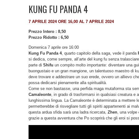
KUNG FU PANDA 4
7 APRILE 2024 ORE 16,00 AL 7 APRILE 2024
Prezzo Intero : 8,50
Prezzo Ridotto : 6,50
Domenica 7 aprile ore 16:00
Kung Fu Panda 4
, quarto capitolo della saga, vede il panda
si dedica, come sempre, all’arte del kung fu senza tralasciare
parte di
Shifu
un compito molto importante: diventare una guid
buongustaio e un gran mangione, un talentuoso maestro di kung
deve trovare e addestrare un suo erede, ovvero un allievo che p
possa dedicarsi pienamente alla spiritualità.
Come se non bastasse, una perfida maga mutaforma sta seminan
Camaleonte
, in grado di trasformarsi in qualsiasi creatura 
lunghissima lingua. La Camaleonte è determinata a mettere l
permetterebbe di risvegliare tutti gli spiriti appartenenti ai ma
questa ardua sfida sarà una ladra ricercata,
Zhen
, una volpe 
grazie a questa avventura che Po scoprirà che gli eroi si poss