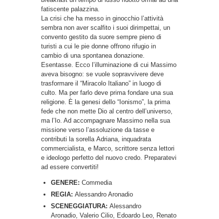
fatiscente palazzina.
La crisi che ha messo in ginocchio l’attività
sembra non aver scalfito i suoi dirimpettai, un
convento gestito da suore sempre pieno di
turisti a cui le pie donne offrono rifugio in
cambio di una spontanea donazione.
Esentasse. Ecco l’illuminazione di cui Massimo
aveva bisogno: se vuole sopravvivere deve
trasformare il “Miracolo Italiano” in luogo di
culto. Ma per farlo deve prima fondare una sua
religione. È la genesi dello “Ionismo”, la prima
fede che non mette Dio al centro dell’universo,
ma l’Io. Ad accompagnare Massimo nella sua
missione verso l’assoluzione da tasse e
contributi la sorella Adriana, inquadrata
commercialista, e Marco, scrittore senza lettori
e ideologo perfetto del nuovo credo. Preparatevi
ad essere convertiti!
GENERE:
Commedia
REGIA:
Alessandro Aronadio
SCENEGGIATURA:
Alessandro
Aronadio, Valerio Cilio, Edoardo Leo, Renato