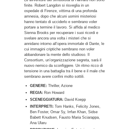
finite. Robert Langdon si risveglia in un
ospedale di Firenze, vittima di una profonda
amnesia, dopo che alcuni uomini misteriosi
hanno tentato di ucciderlo e sembrano voler
portare a termine il lavoro. Si affida al medico
Sienna Brooks per recuperare i suoi ricordi e
svelare ancora una volta i misteri che si
annidano intorno all’opera immortale di Dante, le
cui immagini criptiche sembrano non voler
abbandonare la mente dello studioso. Il
Consortium, un’organizzazione segreta, sarà il
nuovo nemico da sconfiggere. Un ritmo ricco di
tensione in una battaglia tra il bene e il male che
sembrano avere confini molto sottili.
GENERE:
Thriller, Azione
REGIA:
Ron Howard
SCENEGGIATURA:
David Koepp
INTERPRETI:
Tom Hanks, Felicity Jones,
Ben Foster, Omar Sy, Irrfan Khan, Sidse
Babett Knudsen, Fausto Maria Sciarappa,
Ana Ularu