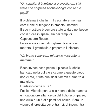
“
Oh caspita, il bambino si è svegliato… Hai
visto che sorpresa Michele? oggi con te c’è
papà!
”
Il problema è che lui… il cacciatore, non sa
com’è che si tengono in braccio i bambini.
Il suo mestiere è sempre stato andare nel bosco
con il fucile in spalla, sin dai tempi di
Cappuccetto Rosso.
Forse ora è il caso di togliere gli scarponi,
mettersi il grembiule e preparare il biberon.
“
Un brutto scherzo… mi hanno nascosto la
mamma!
”
Ecco invece cosa pensa il piccolo Michele
barricato nella culla e siccome a questo gioco
non ci sta, rifiuta qualsiasi biberon e smette di
mangiare.
E adesso come si fa?
Facile: Michele partirà alla ricerca della mamma
e il cacciatore alla ricerca del figlio scomparso,
una culla e un fucile persi nel bosco. Sarà un
viaggio di crescita per entrambi, di incontri tra