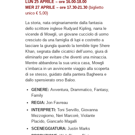
LUN 25 APRILE – ore 16.00-18.00
MER 27 APRILE – ore 17.30-21.30
(biglietto
unico € 5,00)
La storia, nata originariamente dalla fantasia
dello scrittore inglese Rudyard Kipling, narra le
vicende di Mowgli, un giovane cucciolo di uomo
cresciuto da una famiglia di lupi e costretto a
lasciare la giungla quando la temibile tigre Shere
Khan, segnata dalle cicatrici dell’uomo, giura di
eliminarlo per evitare che diventi una minaccia.
Mentre abbandona la sua unica casa, Mowgli
s’imbarca in un avvincente viaggio alla scoperta
di se stesso, guidato dalla pantera Bagheera e
dallo spensierato orso Baloo.
GENERE:
Avventura, Drammatico, Fantasy,
Family
REGIA:
Jon Favreau
INTERPRETI:
Toni Servillo, Giovanna
Mezzogiorno, Neri Marcorè, Violante
Placido, Giancarlo Magalli
SCENEGGIATURA:
Justin Marks