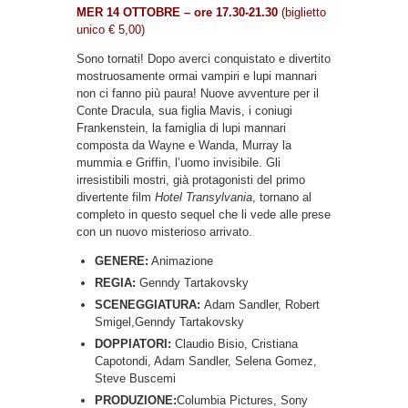
MER 14
OTTOBRE
– ore 17.30-21.30
(biglietto
unico € 5,00)
Sono tornati! Dopo averci conquistato e divertito
mostruosamente ormai vampiri e lupi mannari
non ci fanno più paura! Nuove avventure per il
Conte Dracula, sua figlia Mavis, i coniugi
Frankenstein, la famiglia di lupi mannari
composta da Wayne e Wanda, Murray la
mummia e Griffin, l’uomo invisibile. Gli
irresistibili mostri, già protagonisti del primo
divertente film
Hotel Transylvania
, tornano al
completo in questo sequel che li vede alle prese
con un nuovo misterioso arrivato.
GENERE:
Animazione
REGIA:
Genndy Tartakovsky
SCENEGGIATURA:
Adam Sandler, Robert
Smigel,Genndy Tartakovsky
DOPPIATORI:
Claudio Bisio, Cristiana
Capotondi, Adam Sandler, Selena Gomez,
Steve Buscemi
PRODUZIONE:
Columbia Pictures, Sony