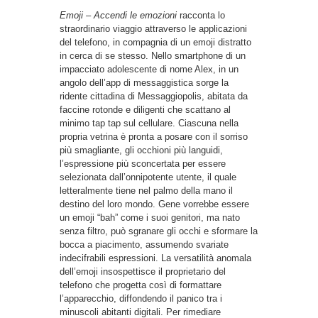
Emoji – Accendi le emozioni
racconta lo
straordinario viaggio attraverso le applicazioni
del telefono, in compagnia di un emoji distratto
in cerca di se stesso. Nello smartphone di un
impacciato adolescente di nome Alex, in un
angolo dell’app di messaggistica sorge la
ridente cittadina di Messaggiopolis, abitata da
faccine rotonde e diligenti che scattano al
minimo tap tap sul cellulare. Ciascuna nella
propria vetrina è pronta a posare con il sorriso
più smagliante, gli occhioni più languidi,
l’espressione più sconcertata per essere
selezionata dall’onnipotente utente, il quale
letteralmente tiene nel palmo della mano il
destino del loro mondo. Gene vorrebbe essere
un emoji “bah” come i suoi genitori, ma nato
senza filtro, può sgranare gli occhi e sformare la
bocca a piacimento, assumendo svariate
indecifrabili espressioni. La versatilità anomala
dell’emoji insospettisce il proprietario del
telefono che progetta così di formattare
l’apparecchio, diffondendo il panico tra i
minuscoli abitanti digitali. Per rimediare