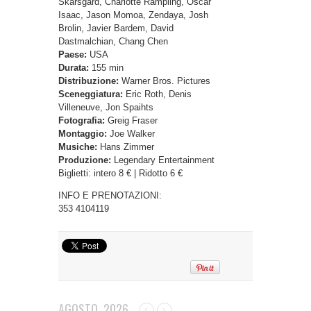
Skarsgård, Charlotte Rampling, Oscar
Isaac, Jason Momoa, Zendaya, Josh
Brolin, Javier Bardem, David
Dastmalchian, Chang Chen
Paese:
USA
Durata:
155 min
Distribuzione:
Warner Bros. Pictures
Sceneggiatura:
Eric Roth, Denis
Villeneuve, Jon Spaihts
Fotografia:
Greig Fraser
Montaggio:
Joe Walker
Musiche:
Hans Zimmer
Produzione:
Legendary Entertainment
Biglietti: intero 8 € | Ridotto 6 €
INFO E PRENOTAZIONI:
353 4104119
AGOSTO, 2026