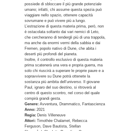
possiede di sbloccare il più grande potenziale
umano; infatti, chi assume questa spezia può
viaggiare nello spazio, ottenere capacità
sovrumane e può vivere più a lungo.
L’estrazione di questa materia prima, però, non
è ostacolata soltanto dai vari nemici di Leto,
che cercheranno di tendergli più di una trappola,
ma anche da enormi vermi della sabbia e dai
Fremen, popolo nativo di Dune, che abita i
deserti più profondi del pianeta.
Inoltre, il controllo esclusivo di questa materia
prima scatenerà una vera e propria guerra, ma
solo chi riuscirà a superare le proprie paure e a
sopravvivere su Dune potrà ottenete la
sostanza più ambita dell’universo. Il giovane
Paul, ignaro del suo destino, si ritroverà al
centro di questo scontro, nel corso del quale
compirà grandi gesta.
Genere:
Avventura, Drammatico, Fantascienza
Anno:
2021
Regia:
Denis Villeneuve
Attori:
Timothée Chalamet, Rebecca
Ferguson, Dave Bautista, Stellan