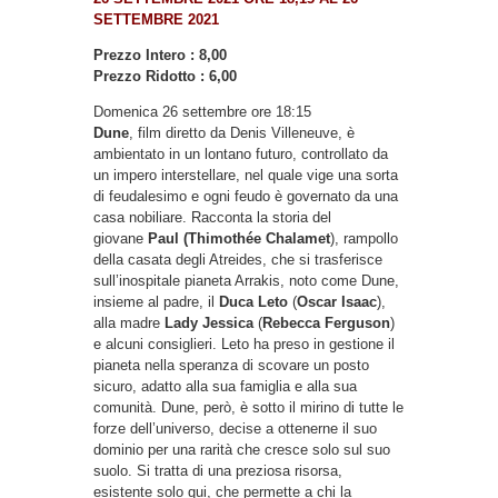
SETTEMBRE 2021
Prezzo Intero : 8,00
Prezzo Ridotto : 6,00
Domenica 26 settembre ore 18:15
Dune
, film diretto da Denis Villeneuve, è
ambientato in un lontano futuro, controllato da
un impero interstellare, nel quale vige una sorta
di feudalesimo e ogni feudo è governato da una
casa nobiliare. Racconta la storia del
giovane
Paul
(T
himothée Chalamet
), rampollo
della casata degli Atreides, che si trasferisce
sull’inospitale pianeta Arrakis, noto come Dune,
insieme al padre, il
Duca Leto
(
Oscar Isaac
),
alla madre
Lady Jessica
(
Rebecca Ferguson
)
e alcuni consiglieri. Leto ha preso in gestione il
pianeta nella speranza di scovare un posto
sicuro, adatto alla sua famiglia e alla sua
comunità. Dune, però, è sotto il mirino di tutte le
forze dell’universo, decise a ottenerne il suo
dominio per una rarità che cresce solo sul suo
suolo. Si tratta di una preziosa risorsa,
esistente solo qui, che permette a chi la