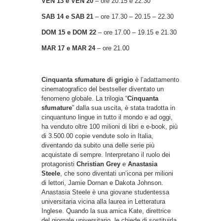
VEN 13
e VEN 20
– ore 20.15 e 22.30
SAB 14 e SAB 21
– ore 17.30 – 20.15 – 22.30
DOM 15 e DOM 22
– ore 17.00 – 19.15 e 21.30
MAR 17 e MAR 24
– ore 21.00
Cinquanta sfumature di grigio
è l’adattamento
cinematografico del bestseller diventato un
fenomeno globale. La trilogia “
Cinquanta
sfumature
” dalla sua uscita, è stata tradotta in
cinquantuno lingue in tutto il mondo e ad oggi,
ha venduto oltre 100 milioni di libri e e-book, più
di 3.500.00 copie vendute solo in Italia,
diventando da subito una delle serie più
acquistate di sempre. Interpretano il ruolo dei
protagonisti
Christian Grey
e
Anastasia
Steele
, che sono diventati un’icona per milioni
di lettori, Jamie Dornan e Dakota Johnson.
Anastasia Steele è una giovane studentessa
universitaria vicina alla laurea in Letteratura
Inglese. Quando la sua amica Kate, direttrice
del giornale universitario, le chiede di sostituirla