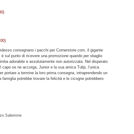
00)
,00)
Adesso consegnano i pacchi per Cornerstore.com, il gigante
a, è sul punto di ricevere una promozione quando per sbaglio
imba adorabile e assolutamente non autorizzata. Nel disperato
il capo se ne accorga, Junior e la sua amica Tulip, l’unica
er portare a termine la loro prima consegna, intraprendendo un
la famiglia potrebbe trovare la felicità e le cicogne potrebbero
nzo Salemme