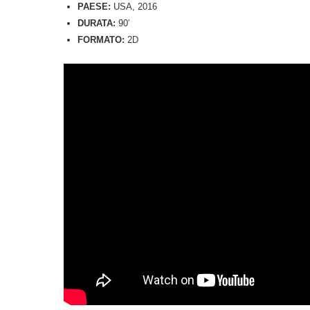
PAESE:
USA, 2016
DURATA:
90′
FORMATO:
2D