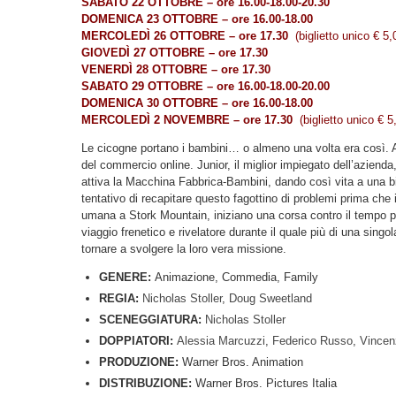
SABATO 22 OTTOBRE – ore 16.00-18.00-20.30
DOMENICA 23 OTTOBRE – ore 16.00-18.00
MERCOLEDÌ 26 OTTOBRE – ore 17.30
(biglietto unico € 5,
GIOVEDÌ 27 OTTOBRE – ore 17.30
VENERDÌ 28 OTTOBRE – ore 17.30
SABATO 29 OTTOBRE – ore 16.00-18.00-20.00
DOMENICA 30 OTTOBRE – ore 16.00-18.00
MERCOLEDÌ 2 NOVEMBRE – ore 17.30
(biglietto unico € 5
Le cicogne portano i bambini… o almeno una volta era così. 
del commercio online. Junior, il miglior impiegato dell’aziend
attiva la Macchina Fabbrica-Bambini, dando così vita a una b
tentativo di recapitare questo fagottino di problemi prima che 
umana a Stork Mountain, iniziano una corsa contro il tempo p
viaggio frenetico e rivelatore durante il quale più di una singo
tornare a svolgere la loro vera missione.
GENERE:
Animazione, Commedia, Family
REGIA:
Nicholas Stoller
,
Doug Sweetland
SCENEGGIATURA:
Nicholas Stoller
DOPPIATORI:
Alessia Marcuzzi
,
Federico Russo
,
Vince
PRODUZIONE:
Warner Bros. Animation
DISTRIBUZIONE:
Warner Bros. Pictures Italia