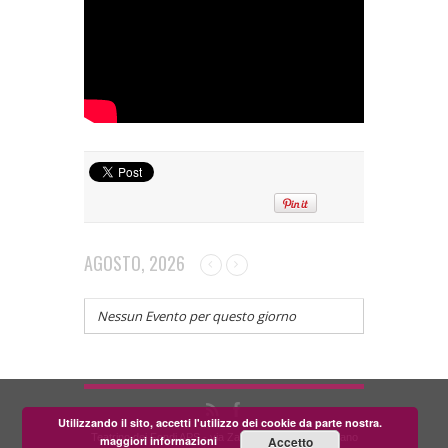
AGOSTO, 2026
Nessun Evento per questo giorno
Utilizzando il sito, accetti l'utilizzo dei cookie da parte nostra.
Teatrino dei Fondi APS - via Zara, 58 56024 Corazzano
maggiori informazioni
Accetto