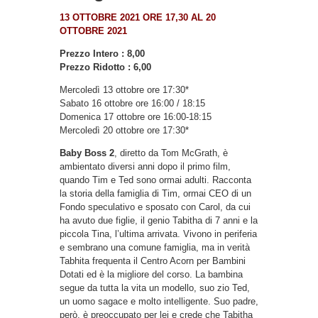
13 OTTOBRE 2021 ORE 17,30 AL 20
OTTOBRE 2021
Prezzo Intero : 8,00
Prezzo Ridotto : 6,00
Mercoledì 13 ottobre ore 17:30*
Sabato 16 ottobre ore 16:00 / 18:15
Domenica 17 ottobre ore 16:00-18:15
Mercoledì 20 ottobre ore 17:30*
Baby Boss 2
, diretto da Tom McGrath, è
ambientato diversi anni dopo il primo film,
quando Tim e Ted sono ormai adulti. Racconta
la storia della famiglia di Tim, ormai CEO di un
Fondo speculativo e sposato con Carol, da cui
ha avuto due figlie, il genio Tabitha di 7 anni e la
piccola Tina, l’ultima arrivata. Vivono in periferia
e sembrano una comune famiglia, ma in verità
Tabhita frequenta il Centro Acorn per Bambini
Dotati ed è la migliore del corso. La bambina
segue da tutta la vita un modello, suo zio Ted,
un uomo sagace e molto intelligente. Suo padre,
però, è preoccupato per lei e crede che Tabitha