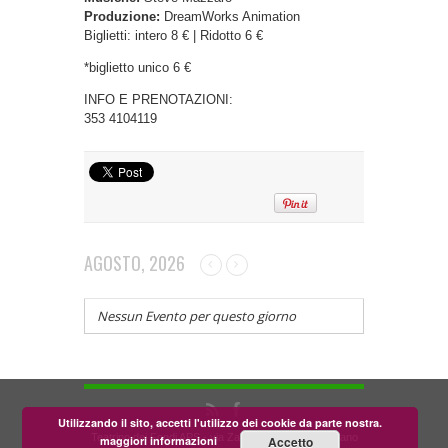
Produzione:
DreamWorks Animation
Biglietti: intero 8 € | Ridotto 6 €
*biglietto unico 6 €
INFO E PRENOTAZIONI:
353 4104119
AGOSTO, 2026
Nessun Evento per questo giorno
Utilizzando il sito, accetti l'utilizzo dei cookie da parte nostra.
Teatrino dei Fondi APS - via Zara, 58 56024 Corazzano
maggiori informazioni
Accetto