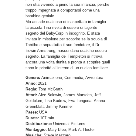
non stia vivendo a pieno la sua infanzia, perché
troppo impegnata a comportarsi come una
bambina geniale.
Ma accade qualcosa di inaspettato in famiglia:
la piccola Tina rivela di essere un’agente
segreto del BabyCorp in incognito. È stata
inviata in missione per scoprire se la scuola di
Tabitha e soprattutto il suo fondatore, il Dr.
Edwin Armstrong, nascondano qualche oscuro
segreto. La famiglia dei Templeton si ritrova
ancora una volta riunita e pronta a scoprire quali
sono le priorità all’interno di un nucleo familiare.
Genere:
Animazione, Commedia, Avventura
Anno:
2021
Regia:
Tom McGrath
Attori:
Alec Baldwin, James Marsden, Jeff
Goldblum, Lisa Kudrow, Eva Longoria, Ariana
Greenblatt, Jimmy Kimmel
Paese:
USA
Durata:
107 min
Distribuzione:
Universal Pictures
Montaggio:
Mary Blee, Mark A. Hester
Musiche:
Steve Mazzaro