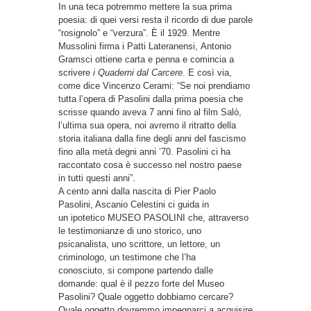
In una teca potremmo mettere la sua prima
poesia: di quei versi resta il ricordo di due parole
“rosignolo” e “verzura”. È il 1929. Mentre
Mussolini firma i Patti Lateranensi, Antonio
Gramsci ottiene carta e penna e comincia a
scrivere
i Quaderni dal Carcere
. E così via,
come dice Vincenzo Cerami: “Se noi prendiamo
tutta l’opera di Pasolini dalla prima poesia che
scrisse quando aveva 7 anni fino al film Salò,
l’ultima sua opera, noi avremo il ritratto della
storia italiana dalla fine degli anni del fascismo
fino alla metà degni anni ’70. Pasolini ci ha
raccontato cosa è successo nel nostro paese
in tutti questi anni”.
A cento anni dalla nascita di Pier Paolo
Pasolini, Ascanio Celestini ci guida in
un ipotetico MUSEO PASOLINI che, attraverso
le testimonianze di uno storico, uno
psicanalista, uno scrittore, un lettore, un
criminologo, un testimone che l’ha
conosciuto, si compone partendo dalle
domande: qual è il pezzo forte del Museo
Pasolini? Quale oggetto dobbiamo cercare?
Quale oggetto dovremmo impegnarci a acquisire