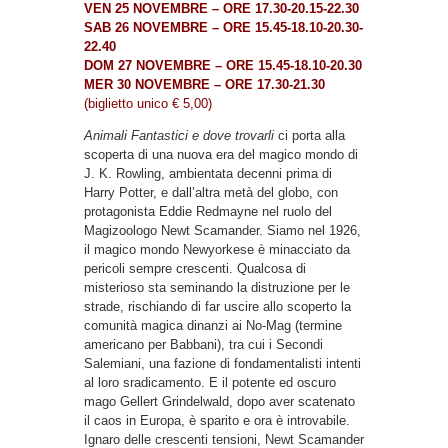
VEN 25 NOVEMBRE – ORE 17.30-20.15-22.30
SAB 26 NOVEMBRE – ORE 15.45-18.10-20.30-
22.40
DOM 27 NOVEMBRE – ORE 15.45-18.10-20.30
MER 30 NOVEMBRE – ORE 17.30-21.30
(biglietto unico € 5,00)
Animali Fantastici e dove trovarli
ci porta alla
scoperta di una nuova era del magico mondo di
J. K. Rowling, ambientata decenni prima di
Harry Potter, e dall’altra metà del globo, con
protagonista Eddie Redmayne nel ruolo del
Magizoologo Newt Scamander. Siamo nel 1926,
il magico mondo Newyorkese è minacciato da
pericoli sempre crescenti. Qualcosa di
misterioso sta seminando la distruzione per le
strade, rischiando di far uscire allo scoperto la
comunità magica dinanzi ai No-Mag (termine
americano per Babbani), tra cui i Secondi
Salemiani, una fazione di fondamentalisti intenti
al loro sradicamento. E il potente ed oscuro
mago Gellert Grindelwald, dopo aver scatenato
il caos in Europa, è sparito e ora è introvabile.
Ignaro delle crescenti tensioni, Newt Scamander