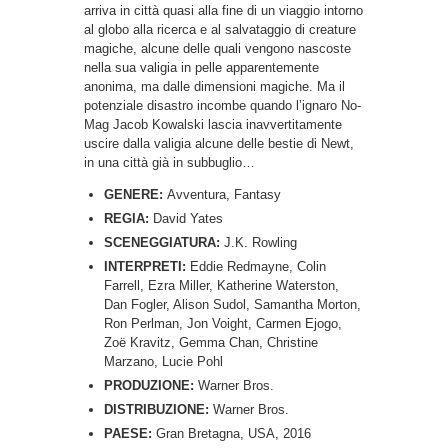
arriva in città quasi alla fine di un viaggio intorno
al globo alla ricerca e al salvataggio di creature
magiche, alcune delle quali vengono nascoste
nella sua valigia in pelle apparentemente
anonima, ma dalle dimensioni magiche. Ma il
potenziale disastro incombe quando l’ignaro No-
Mag Jacob Kowalski lascia inavvertitamente
uscire dalla valigia alcune delle bestie di Newt,
in una città già in subbuglio…
GENERE:
Avventura, Fantasy
REGIA:
David Yates
SCENEGGIATURA:
J.K. Rowling
INTERPRETI:
Eddie Redmayne, Colin
Farrell, Ezra Miller, Katherine Waterston,
Dan Fogler, Alison Sudol, Samantha Morton,
Ron Perlman, Jon Voight, Carmen Ejogo,
Zoë Kravitz, Gemma Chan, Christine
Marzano, Lucie Pohl
PRODUZIONE:
Warner Bros.
DISTRIBUZIONE:
Warner Bros.
PAESE:
Gran Bretagna, USA, 2016