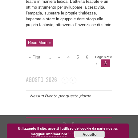
teatro in maniera ludica. L’attività teatrale è un
ottimo strumento per sviluppare la creatività,
l’empatia, superare le proprie timidezze,
imparare a stare in gruppo e dare sfogo alla
propria fantasia, attraverso l’invenzione di storie
...
Read More »
« First
...
«
4
5
6
Page 8 of 8
8
7
AGOSTO, 2026
Nessun Evento per questo giorno
Utilizzando il sito, accetti l'utilizzo dei cookie da parte nostra.
Teatrino dei Fondi APS - via Zara, 58 56024 Corazzano
maggiori informazioni
Accetto