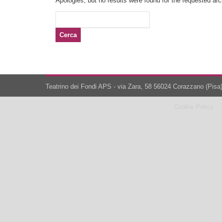
Apologies, but no results were found for the requested arch
Ricerca
per:
Teatrino dei Fondi APS - via Zara, 58 56024 Corazzano (Pisa)
Cookie Policy