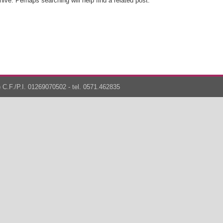
ive. Perhaps searching will help find a related post.
 C.F./P.I. 01269070502 - tel. 0571.462835