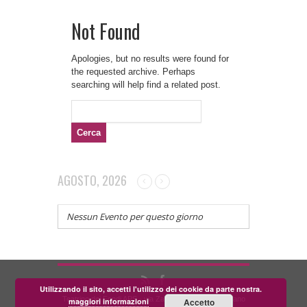
Not Found
Apologies, but no results were found for
the requested archive. Perhaps
searching will help find a related post.
Ricerca
per:
AGOSTO, 2026
Nessun Evento per questo giorno
Utilizzando il sito, accetti l'utilizzo dei cookie da parte nostra.
Teatrino dei Fondi APS - via Zara, 58 56024 Corazzano
maggiori informazioni
Accetto