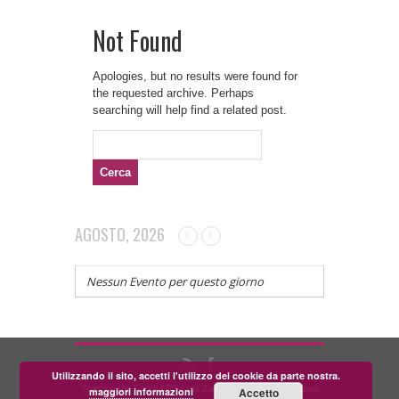
Not Found
Apologies, but no results were found for
the requested archive. Perhaps
searching will help find a related post.
Ricerca
per:
AGOSTO, 2026
Nessun Evento per questo giorno
Utilizzando il sito, accetti l'utilizzo dei cookie da parte nostra.
Teatrino dei Fondi APS - via Zara, 58 56024 Corazzano
maggiori informazioni
Accetto