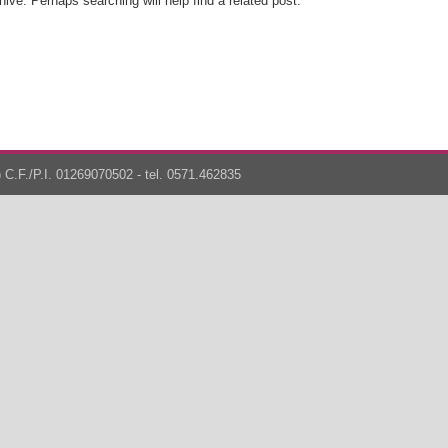
ive. Perhaps searching will help find a related post.
 C.F./P.I. 01269070502 - tel. 0571.462835