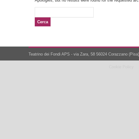
Apologies, but no results were found for the requested arch
Ricerca
per:
Teatrino dei Fondi APS - via Zara, 58 56024 Corazzano (Pisa)
Cookie Policy