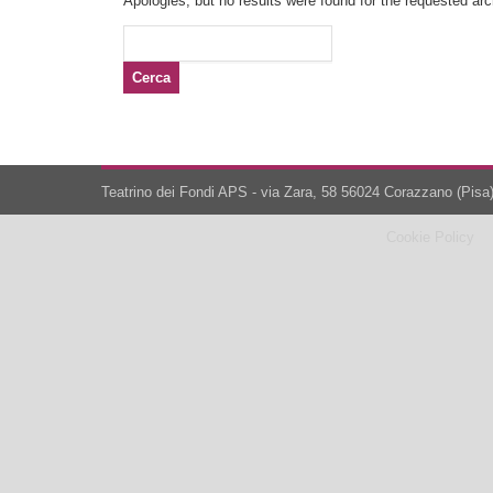
Apologies, but no results were found for the requested arch
Ricerca
per:
Teatrino dei Fondi APS - via Zara, 58 56024 Corazzano (Pisa)
Cookie Policy