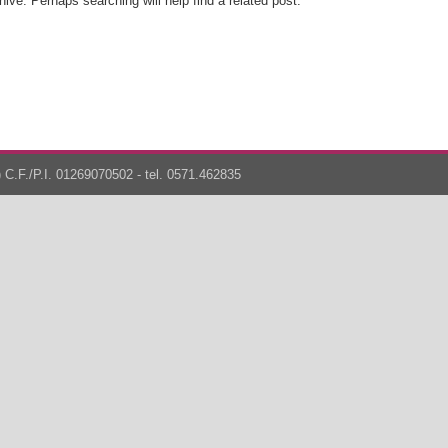
ive. Perhaps searching will help find a related post.
 C.F./P.I. 01269070502 - tel. 0571.462835