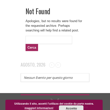
Not Found
Apologies, but no results were found for
the requested archive. Perhaps
searching will help find a related post.
Ricerca
per:
AGOSTO, 2026
Nessun Evento per questo giorno
Utilizzando il sito, accetti l'utilizzo dei cookie da parte nostra.
Teatrino dei Fondi APS - via Zara, 58 56024 Corazzano
maggiori informazioni
Accetto