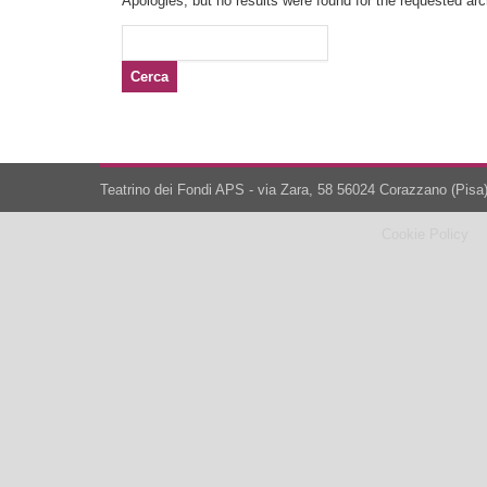
Apologies, but no results were found for the requested arch
Ricerca
per:
Teatrino dei Fondi APS - via Zara, 58 56024 Corazzano (Pisa)
Cookie Policy