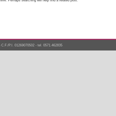
ive. Perhaps searching will help find a related post.
 C.F./P.I. 01269070502 - tel. 0571.462835