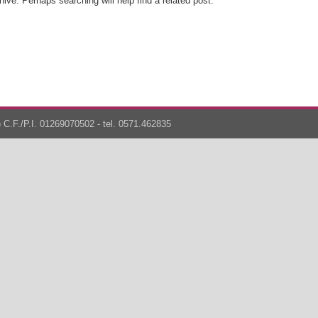
ive. Perhaps searching will help find a related post.
 C.F./P.I. 01269070502 - tel. 0571.462835