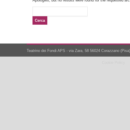
Apologies, but no results were found for the requested arch
Ricerca
per:
Teatrino dei Fondi APS - via Zara, 58 56024 Corazzano (Pisa)
Cookie Policy