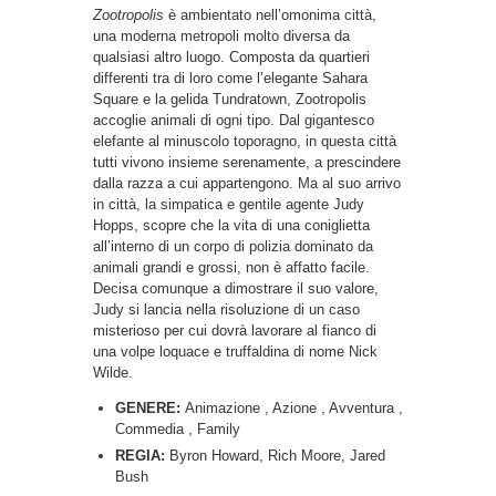
Zootropolis
è ambientato nell’omonima città,
una moderna metropoli molto diversa da
qualsiasi altro luogo. Composta da quartieri
differenti tra di loro come l’elegante Sahara
Square e la gelida Tundratown, Zootropolis
accoglie animali di ogni tipo. Dal gigantesco
elefante al minuscolo toporagno, in questa città
tutti vivono insieme serenamente, a prescindere
dalla razza a cui appartengono. Ma al suo arrivo
in città, la simpatica e gentile agente Judy
Hopps, scopre che la vita di una coniglietta
all’interno di un corpo di polizia dominato da
animali grandi e grossi, non è affatto facile.
Decisa comunque a dimostrare il suo valore,
Judy si lancia nella risoluzione di un caso
misterioso per cui dovrà lavorare al fianco di
una volpe loquace e truffaldina di nome Nick
Wilde.
GENERE:
Animazione , Azione , Avventura ,
Commedia , Family
REGIA:
Byron Howard, Rich Moore, Jared
Bush