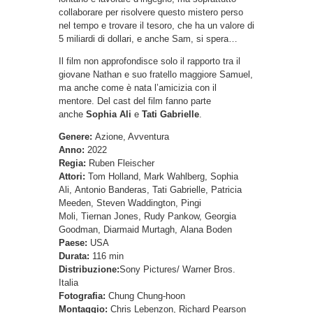
collaborare per risolvere questo mistero perso
nel tempo e trovare il tesoro, che ha un valore di
5 miliardi di dollari, e anche Sam, si spera…
Il film non approfondisce solo il rapporto tra il
giovane Nathan e suo fratello maggiore Samuel,
ma anche come è nata l’amicizia con il
mentore. Del cast del film fanno parte
anche
Sophia Ali
e
Tati Gabrielle
.
Genere:
Azione, Avventura
Anno:
2022
Regia:
Ruben Fleischer
Attori:
Tom Holland, Mark Wahlberg, Sophia
Ali, Antonio Banderas, Tati Gabrielle, Patricia
Meeden, Steven Waddington, Pingi
Moli, Tiernan Jones, Rudy Pankow, Georgia
Goodman, Diarmaid Murtagh, Alana Boden
Paese:
USA
Durata:
116 min
Distribuzione:
Sony Pictures/ Warner Bros.
Italia
Fotografia:
Chung Chung-hoon
Montaggio:
Chris Lebenzon, Richard Pearson