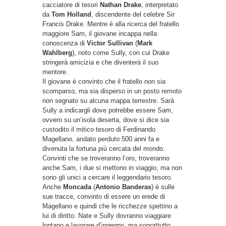
cacciatore di tesori
Nathan Drake
, interpretato
da
Tom Holland
, discendente del celebre Sir
Francis Drake. Mentre è alla ricerca del fratello
maggiore Sam, il giovane incappa nella
conoscenza di
Victor Sullivan
(
Mark
Wahlberg
), noto come Sully, con cui Drake
stringerà amicizia e che diventerà il suo
mentore.
Il giovane è convinto che il fratello non sia
scomparso, ma sia disperso in un posto remoto
non segnato su alcuna mappa terrestre. Sarà
Sully a indicargli dove potrebbe essere Sam,
ovvero su un’isola deserta, dove si dice sia
custodito il mitico tesoro di Ferdinando
Magellano, andato perduto 500 anni fa e
divenuta la fortuna più cercata del mondo.
Convinti che se troveranno l’oro, troveranno
anche Sam, i due si mettono in viaggio, ma non
sono gli unici a cercare il leggendario tesoro.
Anche
Moncada
(
Antonio Banderas
) è sulle
sue tracce, convinto di essere un erede di
Magellano e quindi che le ricchezze spettino a
lui di diritto. Nate e Sully dovranno viaggiare
lontano e lavorare d’ingegno, ma soprattutto