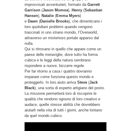
improvvisati avventurieri, formato da
Garrett
Garrison
(
Jason Momoa
),
Henry
(
Sebastian
Hansen
),
Natalie
(
Emma Myers
)
e
Dawn
(
Danielle Brooks
), che dimenticano i
loro quotidiani problemi quando vengono
trascinati in uno strano mondo, l’Overworld,
attraverso un misterioso portale apparso dal
nulla.
Qui si ritrovano in quello che appare come un
paese delle meraviglie, dove tutto ha forma
cubica e le leggi della natura sembrano
rispondere a nuove, bizzarre regole.
Per far ritorno a casa i quattro dovranno
imparare come funziona questo mondo e
proteggerlo. In loro aiuto arriva
Steve
(
Jack
Black
), una sorta di esperto artigiano del posto.
La missione permetterà loro di riscoprire le
qualità che rendono ognuno di loro creativo e
audace, quelle stesse abilità che dovrebbero
aiutarli nella vita di tutti i giorni, anche lontano
da quel mondo cubico.