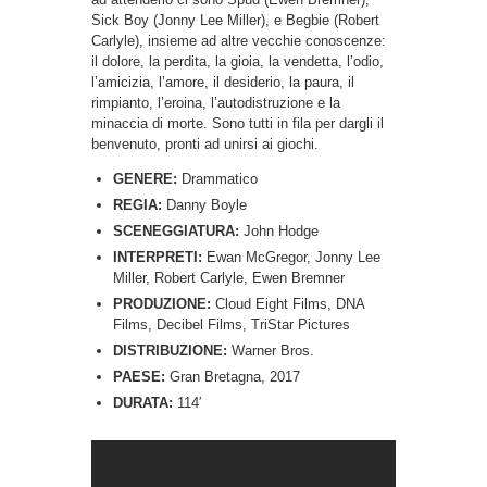
Sick Boy (Jonny Lee Miller), e Begbie (Robert
Carlyle), insieme ad altre vecchie conoscenze:
il dolore, la perdita, la gioia, la vendetta, l’odio,
l’amicizia, l’amore, il desiderio, la paura, il
rimpianto, l’eroina, l’autodistruzione e la
minaccia di morte. Sono tutti in fila per dargli il
benvenuto, pronti ad unirsi ai giochi.
GENERE:
Drammatico
REGIA:
Danny Boyle
SCENEGGIATURA:
John Hodge
INTERPRETI:
Ewan McGregor, Jonny Lee
Miller, Robert Carlyle, Ewen Bremner
PRODUZIONE:
Cloud Eight Films, DNA
Films, Decibel Films, TriStar Pictures
DISTRIBUZIONE:
Warner Bros.
PAESE:
Gran Bretagna, 2017
DURATA:
114′