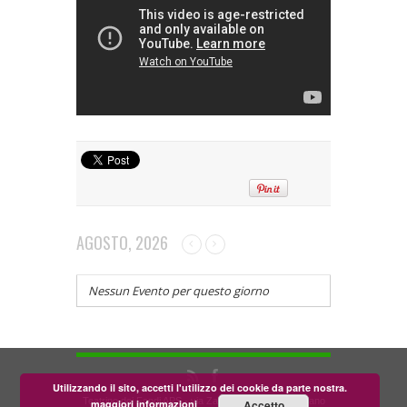
AGOSTO, 2026
Nessun Evento per questo giorno
Utilizzando il sito, accetti l'utilizzo dei cookie da parte nostra.
Teatrino dei Fondi APS - via Zara, 58 56024 Corazzano
maggiori informazioni
Accetto