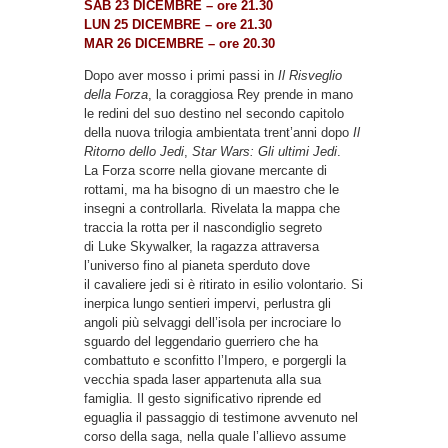
SAB 23 DICEMBRE – ore 21.30
LUN 25 DICEMBRE – ore 21.30
MAR 26 DICEMBRE – ore 20.30
Dopo aver mosso i primi passi in
Il Risveglio
della Forza
, la coraggiosa Rey prende in mano
le redini del suo destino nel secondo capitolo
della nuova trilogia ambientata trent’anni dopo
Il
Ritorno dello Jedi
,
Star Wars: Gli ultimi Jedi
.
La Forza scorre nella giovane mercante di
rottami, ma ha bisogno di un maestro che le
insegni a controllarla. Rivelata la mappa che
traccia la rotta per il nascondiglio segreto
di Luke Skywalker, la ragazza attraversa
l’universo fino al pianeta sperduto dove
il cavaliere jedi si è ritirato in esilio volontario. Si
inerpica lungo sentieri impervi, perlustra gli
angoli più selvaggi dell’isola per incrociare lo
sguardo del leggendario guerriero che ha
combattuto e sconfitto l’Impero, e porgergli la
vecchia spada laser appartenuta alla sua
famiglia. Il gesto significativo riprende ed
eguaglia il passaggio di testimone avvenuto nel
corso della saga, nella quale l’allievo assume