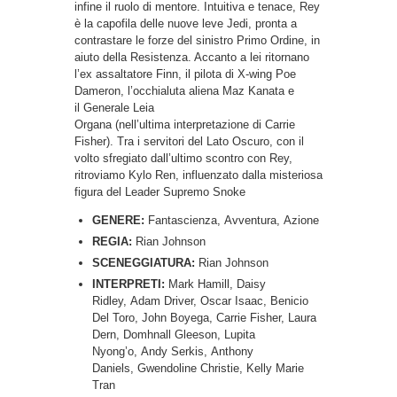
infine il ruolo di mentore. Intuitiva e tenace, Rey
è la capofila delle nuove leve Jedi, pronta a
contrastare le forze del sinistro Primo Ordine, in
aiuto della Resistenza. Accanto a lei ritornano
l’ex assaltatore Finn, il pilota di X-wing Poe
Dameron, l’occhialuta aliena Maz Kanata e
il Generale Leia
Organa (nell’ultima interpretazione di Carrie
Fisher). Tra i servitori del Lato Oscuro, con il
volto sfregiato dall’ultimo scontro con Rey,
ritroviamo Kylo Ren, influenzato dalla misteriosa
figura del Leader Supremo Snoke
GENERE:
Fantascienza, Avventura, Azione
REGIA:
Rian Johnson
SCENEGGIATURA:
Rian Johnson
INTERPRETI:
Mark Hamill, Daisy
Ridley, Adam Driver, Oscar Isaac, Benicio
Del Toro, John Boyega, Carrie Fisher, Laura
Dern, Domhnall Gleeson, Lupita
Nyong’o, Andy Serkis, Anthony
Daniels, Gwendoline Christie, Kelly Marie
Tran